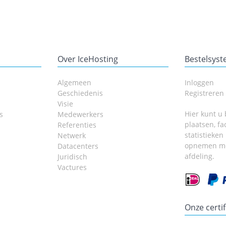
Over IceHosting
Bestelsys
Algemeen
Inloggen
Geschiedenis
Registreren
Visie
Hier kunt u 
s
Medewerkers
plaatsen, fa
Referenties
statistieken
Netwerk
opnemen me
Datacenters
afdeling.
Juridisch
Vactures
Onze certi