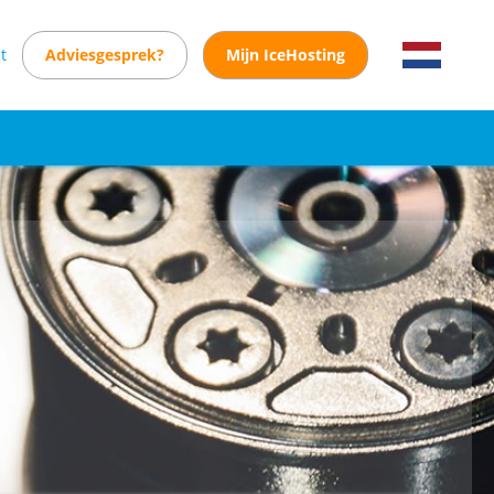
t
Adviesgesprek?
Mijn IceHosting