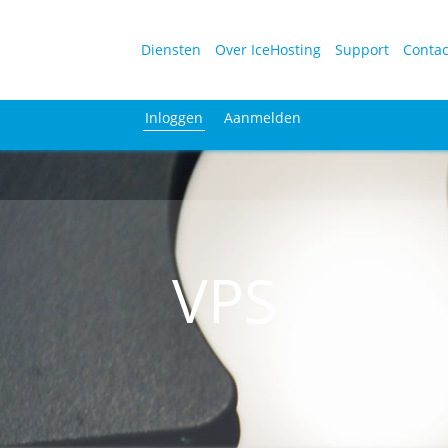
Diensten
Over IceHosting
Support
Contac
Inloggen
Aanmelden
VPS