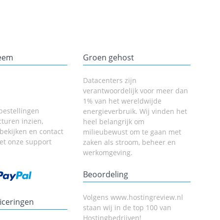
teem
Groen gehost
Datacenters zijn
verantwoordelijk voor meer dan
1% van het wereldwijde
bestellingen
energieverbruik. Wij vinden het
cturen inzien,
heel belangrijk om
 bekijken en contact
milieubewust om te gaan met
t onze support
zaken als stroom, beheer en
werkomgeving.
Beoordeling
Volgens www.hostingreview.nl
ficeringen
staan wij in de top 100 van
Hostingbedrijven!