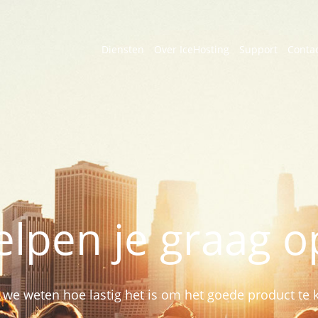
Diensten
Over IceHosting
Support
Conta
elpen je graag 
we weten hoe lastig het is om het goede product te 