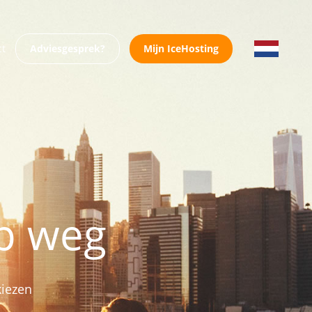
ct
Adviesgesprek?
Mijn IceHosting
op weg
kiezen