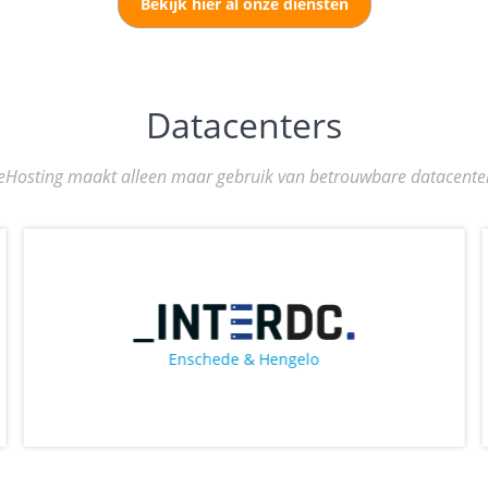
Bekijk hier al onze diensten
Datacenters
ceHosting maakt alleen maar gebruik van betrouwbare datacenter
Enschede & Hengelo