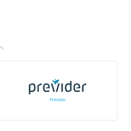
s.
Previder